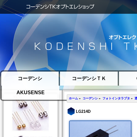
コーデンシ
コーデンシＴＫ
AKUSENSE
ホーム
»
コーデンシ
»
フォトインタラプタ
»
LG214D