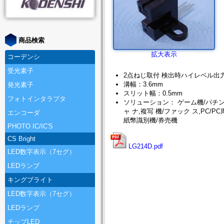
商品検索
拡大表示
コーデンシ
受光素子
2点ねじ取付 検出時ハイレベル出
溝幅：3.6mm
発光素子
スリット幅：0.5mm
フォトインタラプタ
ソリューション： ゲーム機/パチン
ャ ナ,複写 機/ファック ス,PC/P
エンコーダ
紙幣識別機/券売機
PHOTO IC/IC'S
CS Bright
LG214D.pdf
LED数字表示（7セグ）
LEDランプ
キングブライト
LED数字表示（7セグ）
LEDランプ
チップLED