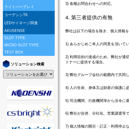
3) 各種お問合わせへの対応。
ライトバーアレイ
コーデンシTK
4. 第三者提供の有無
LEDサイネージ関連
AKUSENSE
弊社は以下の場合を除き、個人情報
SLOT TYPE
1) あらかじめご本人の同意を頂いて
MICRO SLOT TYPE
TEST BOX
2) 利用目的の達成のため、弊社が
トナーに提供する場合。
ソリューション検索
3) 弊社グループ会社の範囲内で共同
4) 人の生命、身体又は財産の保護
5) 司法機関、行政機関等から法令に
6) 弊社が合併、分社化、営業譲渡等
7) 個人情報の開示・訂正・利用停止