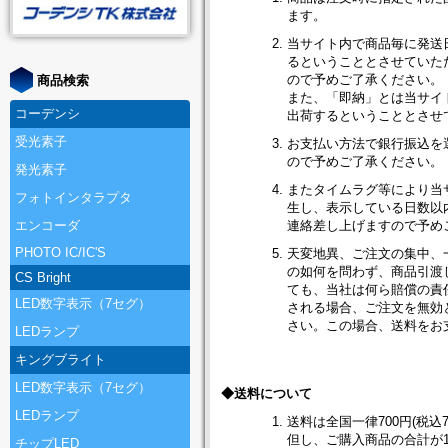
ます。
当サイト内で商品毎に発送
るということとさせていた
ので予めご了承ください。
商品検索
また、「即納」とは当サイト
コーデンシ
出荷するということとさせ
受光素子
お支払い方法で銀行振込を
ので予めご了承ください。
発光素子
またタイムラグ等により当
フォトインタラプタ
生し、表示している日数以
エンコーダ
連絡差し上げますので予め
PHOTO IC/IC'S
天変地異、ご注文の集中、
の如何を問わず、商品引渡
CS Bright
ても、当社は何ら賠償の責
LED数字表示（7セグ）
される場合、ご注文を無効
さい。この場合、送料をお
LEDランプ
キングブライト
LED数字表示（7セグ）
◆送料について
LEDランプ
送料は全国一律700円(税込7
但し、ご購入商品の合計が10
チップLED