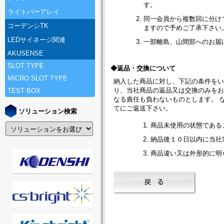
す。
ライトバーアレイ
同一会員から複数回に分け
コーデンシTK
ますので予めご了承下さい
LEDサイネージ関連
一部離島、山間部へのお届
AKUSENSE
SLOT TYPE
◆返品・交換について
MICRO SLOT TYPE
納入した商品に対し、下記の条件を
り、当社商品の返品又は交換のみを
TEST BOX
なる責任も負わないものとします。 
てにご返送下さい。
ソリューション検索
商品未使用の状態である
納品後１０日以内に当社
商品違い又は外形的に明