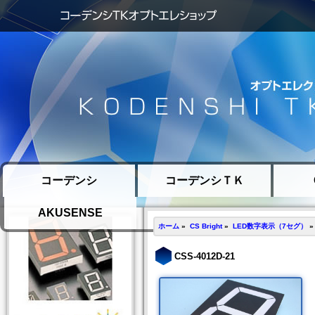
コーデンシ
コーデンシＴＫ
AKUSENSE
ホーム
»
CS Bright
»
LED数字表示（7セグ）
CSS-4012D-21