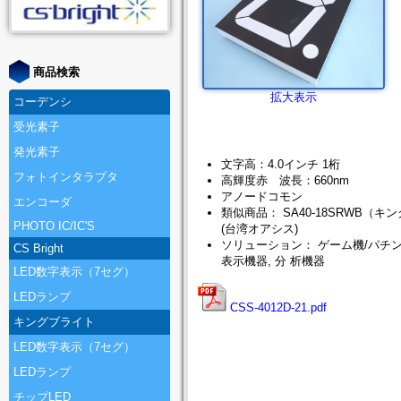
商品検索
拡大表示
コーデンシ
受光素子
発光素子
文字高：4.0インチ 1桁
フォトインタラプタ
高輝度赤 波長：660nm
アノードコモン
エンコーダ
類似商品： SA40-18SRWB（キング
PHOTO IC/IC'S
(台湾オアシス)
ソリューション： ゲーム機/パチン
CS Bright
表示機器, 分 析機器
LED数字表示（7セグ）
LEDランプ
CSS-4012D-21.pdf
キングブライト
LED数字表示（7セグ）
LEDランプ
チップLED