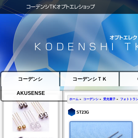
コーデンシ
コーデンシＴＫ
AKUSENSE
ホーム
»
コーデンシ
»
受光素子
»
フォトトラ
ST23G