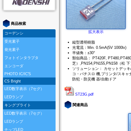
商品検索
拡大表示
コーデンシ
受光素子
縦型透明樹脂
光電流：Min. 0.5mA(5V 1000lx)
発光素子
半値角：±30°
フォトインタラプタ
類似商品： PT420F, PT480,PT
芝）,PN154,PN155,PN158（松
エンコーダ
ソリューション： カセットデッキ/
PHOTO IC/IC'S
コ・パチスロ 機,プリンタ/スキャナ
防犯・防災機 器/自動ドア
CS Bright
LED数字表示（7セグ）
ST23G.pdf
LEDランプ
関連商品
キングブライト
LED数字表示（7セグ）
LEDランプ
チップLED