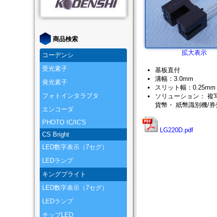
商品検索
拡大表示
コーデンシ
受光素子
基板直付
溝幅：3.0mm
発光素子
スリット幅：0.25mm
フォトインタラプタ
ソリューション： 複写
貨幣・ 紙幣識別機/
エンコーダ
PHOTO IC/IC'S
LG220D.pdf
CS Bright
LED数字表示（7セグ）
LEDランプ
キングブライト
LED数字表示（7セグ）
LEDランプ
チップLED