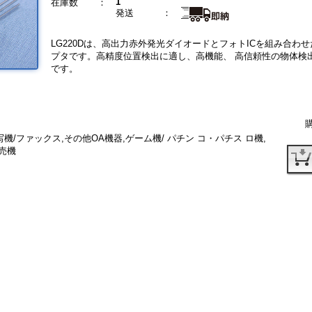
1
在庫数
：
発送
：
LG220Dは、高出力赤外発光ダイオードとフォトICを組み合わ
プタです。高精度位置検出に適し、高機能、 高信頼性の物体検
です。
機/ファックス,その他OA機器,ゲーム機/ パチン コ・パチス ロ機,
券売機