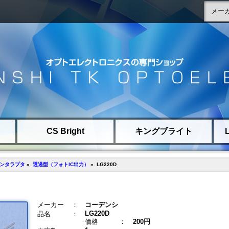
CS Bright
キングブライト
ンタラプタ
»
透過型（フォトIC出力）
» LG220D
メーカー
：
コーデンシ
LG220D
品名
：
価格
：
200円