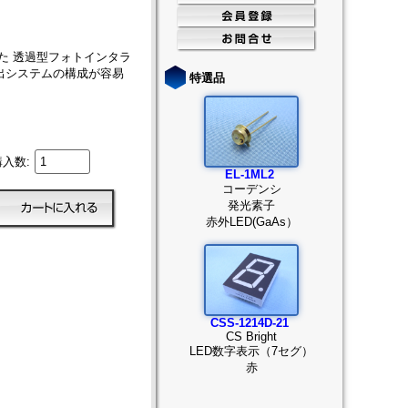
せた 透過型フォトインタラ
出システムの構成が容易
特選品
購入数:
EL-1ML2
コーデンシ
発光素子
赤外LED(GaAs）
CSS-1214D-21
CS Bright
LED数字表示（7セグ）
赤