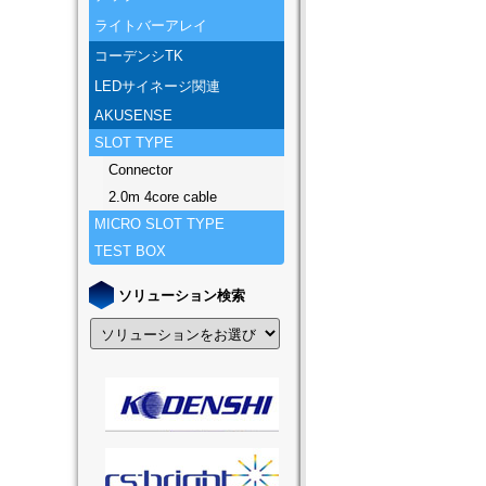
ライトバーアレイ
コーデンシTK
LEDサイネージ関連
AKUSENSE
SLOT TYPE
Connector
2.0m 4core cable
MICRO SLOT TYPE
TEST BOX
ソリューション検索